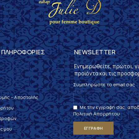
 ΠΛΗΡΟΦΟΡΊΕΣ
NEWSLETTER
Ενημερωθείτε, πρώτοι, γι
προϊόντα και τις προσφο
Συμπληρώστε το email σας
ωμής – Αποστολής
Με την εγγραφή σας, απο
ρρήτου
Πολιτική Απορρήτου
στροφών
ς μου