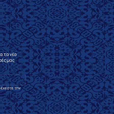
α τα νέα
ρές μας
δέχεστε την