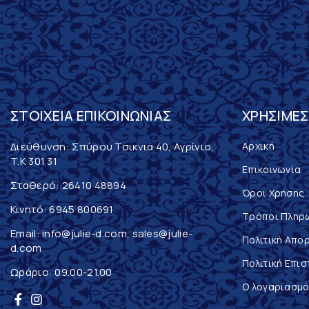
ΣΤΟΙΧΕΊΑ ΕΠΙΚΟΙΝΩΝΊΑΣ
ΧΡΉΣΙΜΕΣ
Διεύθυνση: Σπύρου Τσικνιά 40, Αγρίνιο,
Αρχική
T.K 301 31
Επικοινωνία
Σταθερό:
26410 48894
Όροι Χρήσης
Κινητό:
6945 800691
Τρόποι Πληρ
Email:
info@julie-d.com
,
sales@julie-
Πολιτική Απο
d.com
Πολιτική Επι
Ωράριο: 09.00-21.00
Ο λογαριασμό