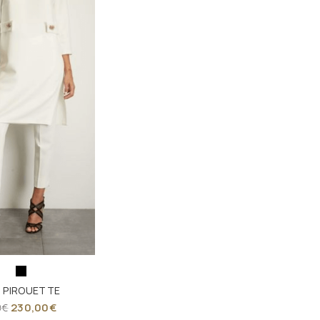
ο PIROUETTE
230,00
€
0
€