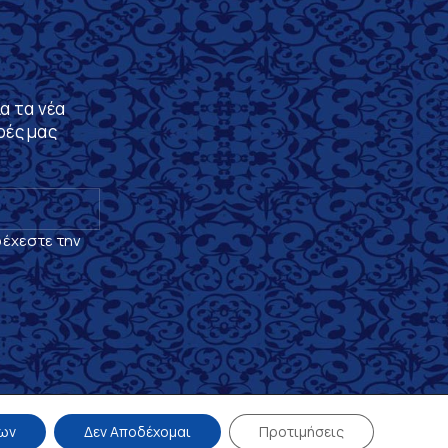
α τα νέα
ρές μας
δέχεστε την
ων
Δεν Αποδέχομαι
Προτιμήσεις