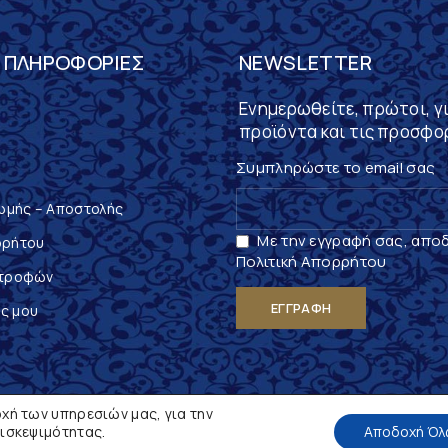
 ΠΛΗΡΟΦΟΡΊΕΣ
NEWSLETTER
Ενημερωθείτε, πρώτοι, γι
προϊόντα και τις προσφο
Συμπληρώστε το email σας
ωμής – Αποστολής
Με την εγγραφή σας, απο
ρρήτου
Πολιτική Απορρήτου
στροφών
ς μου
χή των υπηρεσιών μας, για την
πισκεψιμότητας.
Αποδοχή Όλ