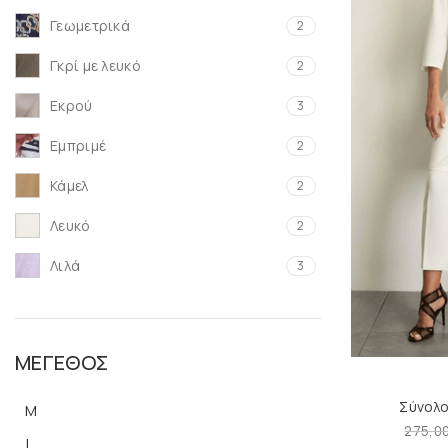
Γεωμετρικά
2
Γκρί με λευκό
2
Εκρού
3
Εμπριμέ
2
Κάμελ
2
Λευκό
2
Λιλά
3
Μπλέ
1
Πετρόλ
1
ΜΈΓΕΘΟΣ
πορτοκαλί-μαύρο
1
Σύνολ
M
Πορτοκαλί-Πετρόλ
2
275,0
L