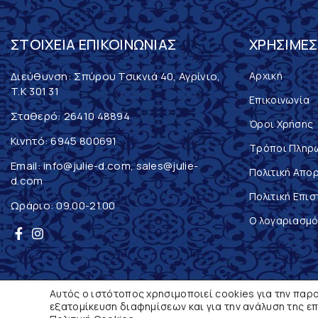
ΣΤΟΙΧΕΊΑ ΕΠΙΚΟΙΝΩΝΊΑΣ
ΧΡΉΣΙΜΕΣ
Διεύθυνση: Σπύρου Τσικνιά 40, Αγρίνιο,
Αρχική
T.K 301 31
Επικοινωνία
Σταθερό:
26410 48894
Όροι Χρήσης
Κινητό:
6945 800691
Τρόποι Πληρ
Email:
info@julie-d.com
,
sales@julie-
Πολιτική Απο
d.com
Πολιτική Επι
Ωράριο: 09.00-21.00
Ο λογαριασμό
Αυτός ο ιστότοπος χρησιμοποιεί cookies για την παρο
© 2021 Julie D, All Rights Reserved | Powered by
εξατομίκευση διαφημίσεων και για την ανάλυση της ε