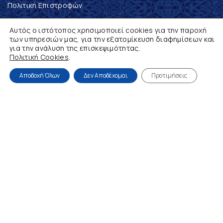
Πολιτική Επιστροφών
Ο λογαριασμός μου
Αυτός ο ιστότοπος χρησιμοποιεί cookies για την παροχή
των υπηρεσιών μας, για την εξατομίκευση διαφημίσεων και
NEWSLETTER
για την ανάλυση της επισκεψιμότητας.
Πολιτική Cookies
.
Ενημερωθείτε, πρώτοι, για τα νέα προϊόντα και τις
Αποδοχή Όλων
Δεν Αποδέχομαι
Προτιμήσεις
προσφορές μας
Συμπληρώστε το email σας
Με την εγγραφή σας, αποδέχεστε την Πολιτική
Απορρήτου