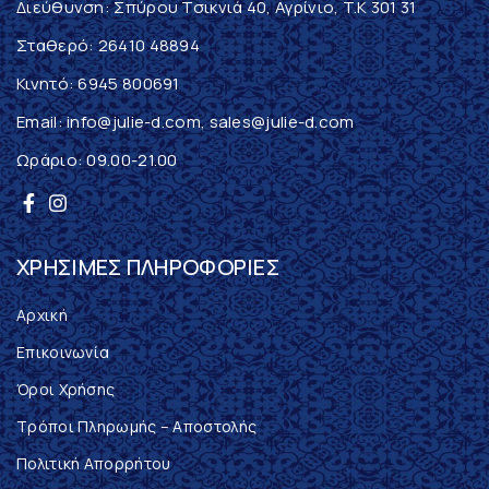
Διεύθυνση: Σπύρου Τσικνιά 40, Αγρίνιο, T.K 301 31
Σταθερό:
26410 48894
Κινητό:
6945 800691
Email:
info@julie-d.com
,
sales@julie-d.com
Ωράριο: 09.00-21.00
ΧΡΉΣΙΜΕΣ ΠΛΗΡΟΦΟΡΊΕΣ
Αρχική
Επικοινωνία
Όροι Χρήσης
Τρόποι Πληρωμής – Αποστολής
Πολιτική Απορρήτου