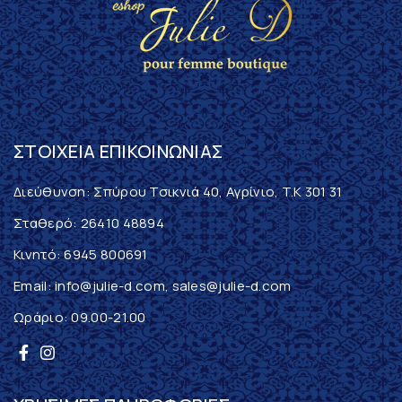
ΣΤΟΙΧΕΊΑ ΕΠΙΚΟΙΝΩΝΊΑΣ
Διεύθυνση: Σπύρου Τσικνιά 40, Αγρίνιο, T.K 301 31
Σταθερό:
26410 48894
Κινητό:
6945 800691
Email:
info@julie-d.com
,
sales@julie-d.com
Ωράριο: 09.00-21.00