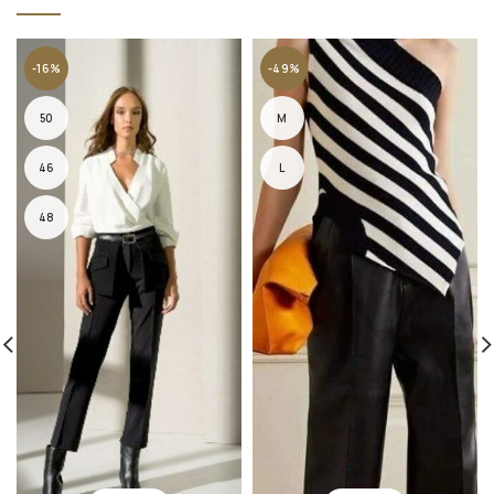
-16%
-49%
50
M
46
L
48