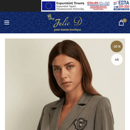
0
-20%
46