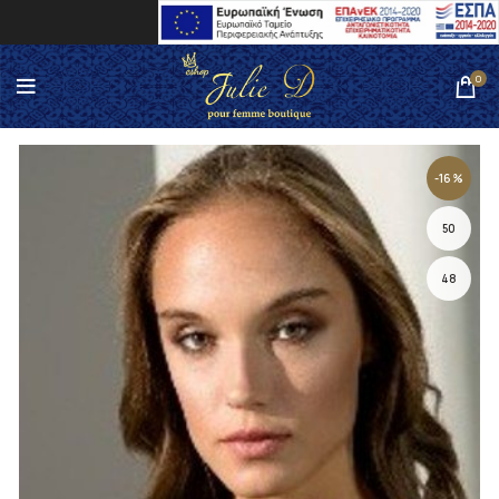
0
-16%
50
48