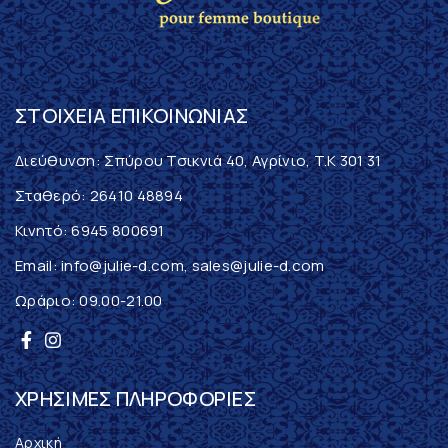
ΣΤΟΙΧΕΊΑ ΕΠΙΚΟΙΝΩΝΊΑΣ
Διεύθυνση: Σπύρου Τσικνιά 40, Αγρίνιο, T.K 301 31
Σταθερό:
26410 48894
Κινητό:
6945 800691
Email:
info@julie-d.com
,
sales@julie-d.com
Ωράριο: 09.00-21.00
ΧΡΉΣΙΜΕΣ ΠΛΗΡΟΦΟΡΊΕΣ
Αρχική