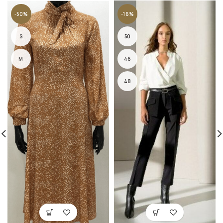
-50%
-16%
S
50
M
46
48