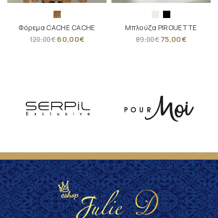
Φόρεμα CACHE CACHE
Μπλούζα PIROUETTE
60,00
€
75,00
€
120,00
€
89,00
€