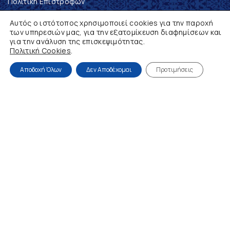
Πολιτική Επιστροφών
Ο λογαριασμός μου
Αυτός ο ιστότοπος χρησιμοποιεί cookies για την παροχή
των υπηρεσιών μας, για την εξατομίκευση διαφημίσεων και
για την ανάλυση της επισκεψιμότητας.
NEWSLETTER
Πολιτική Cookies
.
Ενημερωθείτε, πρώτοι, για τα νέα προϊόντα και τις
Αποδοχή Όλων
Δεν Αποδέχομαι
Προτιμήσεις
προσφορές μας
Συμπληρώστε το email σας
Με την εγγραφή σας, αποδέχεστε την Πολιτική
Απορρήτου