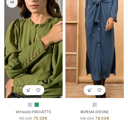
48
Μπλούζα PIROUETTE
ΦΟΡΕΜΑ DIDONE
75,00
€
78,00
€
89,00
€
108,00
€