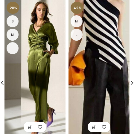
-20%
-49%
S
M
M
L
L