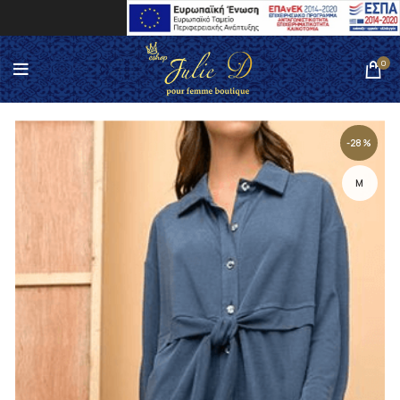
0
-28%
M