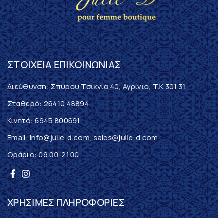
ΣΤΟΙΧΕΊΑ ΕΠΙΚΟΙΝΩΝΊΑΣ
Διεύθυνση: Σπύρου Τσικνιά 40, Αγρίνιο, T.K 301 31
Σταθερό:
26410 48894
Κινητό:
6945 800691
Email:
info@julie-d.com
,
sales@julie-d.com
Ωράριο: 09.00-21.00
ΧΡΉΣΙΜΕΣ ΠΛΗΡΟΦΟΡΊΕΣ