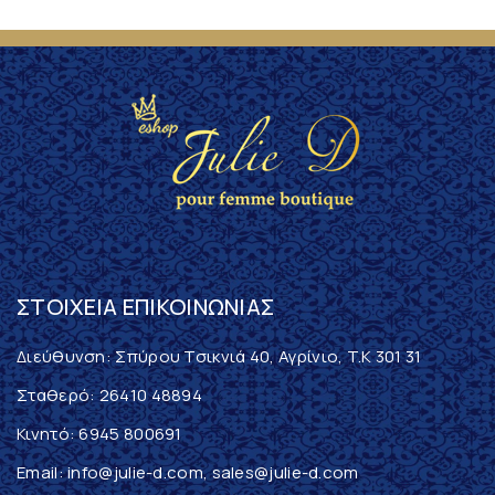
ΣΤΟΙΧΕΊΑ ΕΠΙΚΟΙΝΩΝΊΑΣ
Διεύθυνση: Σπύρου Τσικνιά 40, Αγρίνιο, T.K 301 31
Σταθερό:
26410 48894
Κινητό:
6945 800691
Email:
info@julie-d.com
,
sales@julie-d.com