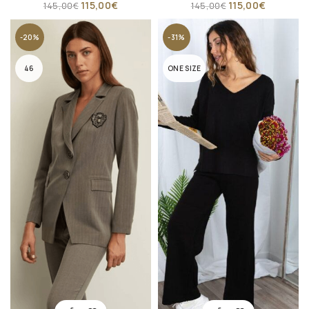
115,00
€
115,00
€
145,00
€
145,00
€
-20%
-31%
46
ONE SIZE