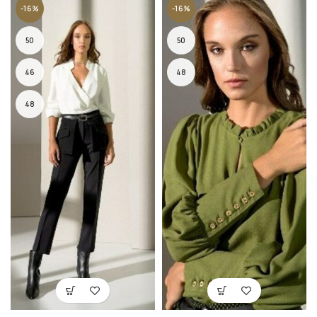
-16%
-16%
50
50
46
48
48