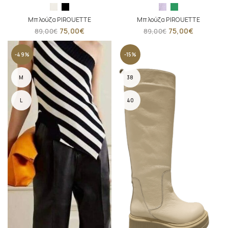
Μπλούζα PIROUETTE
Μπλούζα PIROUETTE
75,00
€
75,00
€
89,00
€
89,00
€
-49%
-15%
M
38
L
40