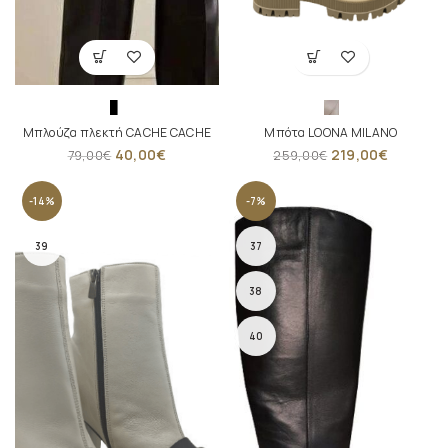
Μπλούζα πλεκτή CACHE CACHE
Μπότα LOONA MILANO
40,00
€
219,00
€
79,00
€
259,00
€
-14%
-7%
39
37
38
40