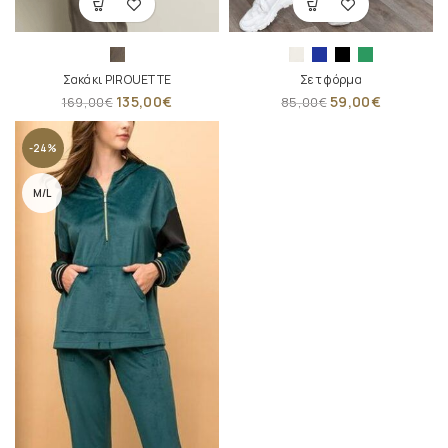
Σακάκι PIROUETTE
Σετ φόρμα
135,00
€
59,00
€
169,00
€
85,00
€
-24%
M/L