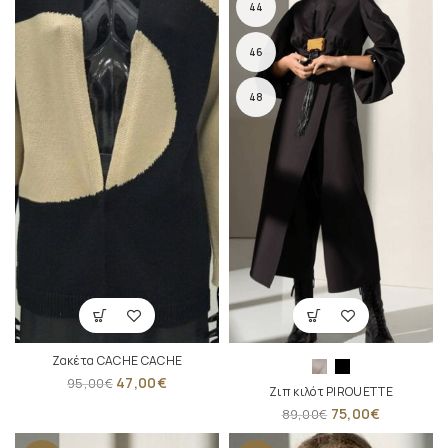
44
46
48
Ζακέτα CACHE CACHE
47,00
€
95,00
€
Ζιπ κιλότ PIROUETTE
75,00
€
89,00
€