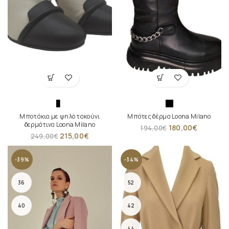
Μποτάκια με ψηλό τακούνι
Μπότες δέρμα Loona Milano
δερμάτινα Loona Milano
180,00
€
194,00
€
215,00
€
249,00
€
-39%
-34%
36
52
40
42
44